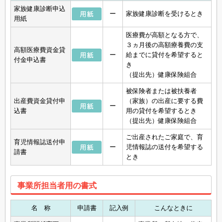
家族健康診断申込
ー
家族健康診断を受けるとき
用紙
医療費が高額となる方で、
３ヵ月後の高額療養費の支
高額医療費資金貸
ー
給までに貸付を希望すると
付金申込書
き
（提出先）健康保険組合
被保険者または被扶養者
出産費資金貸付申
（家族）の出産に要する費
ー
込書
用の貸付を希望するとき
（提出先）健康保険組合
ご出産されたご家庭で、育
育児情報誌送付申
ー
児情報誌の送付を希望する
請書
とき
事業所担当者用の書式
名 称
申請書
記入例
こんなときに