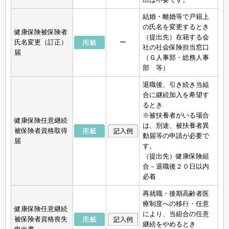
結婚・離婚等で戸籍上
の氏名を変更するとき
健康保険被保険者
（提出先）在籍する会
氏名変更（訂正）
ー
社の社会保険担当窓口
届
（Ｇ人事部・総務人事
部 等）
退職後、引き続き当組
合に継続加入を希望す
るとき
※被扶養者がいる場合
健康保険任意継続
は、別途、被扶養者異
被保険者資格取得
動届等の申請が必要で
届
す。
（提出先）健康保険組
合－退職後２０日以内
必着
再就職・後期高齢者医
療制度への移行・任意
健康保険任意継続
により、当組合の任意
被保険者資格喪失
継続をやめるとき