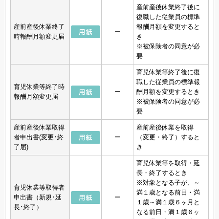
産前産後休業終了後に
復職した従業員の標準
産前産後休業終了
報酬月額を変更すると
ー
時報酬月額変更届
き
※被保険者の同意が必
要
育児休業等終了後に復
職した従業員の標準報
育児休業等終了時
ー
酬月額を変更するとき
報酬月額変更届
※被保険者の同意が必
要
産前産後休業取得
産前産後休業を取得
者申出書(変更･終
ー
（変更・終了）すると
了届)
き
育児休業等を取得・延
長・終了するとき
※対象となる子が、～
育児休業等取得者
満１歳となる前日・満
申出書（新規･延
ー
１歳～満１歳６ヶ月と
長･終了）
なる前日・満１歳６ヶ