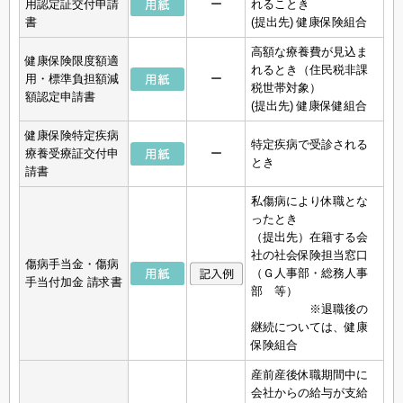
用認定証交付申請
ー
れることき
書
(提出先) 健康保険組合
高額な療養費が見込ま
健康保険限度額適
れるとき（住民税非課
用・標準負担額減
ー
税世帯対象）
額認定申請書
(提出先) 健康保健組合
健康保険特定疾病
特定疾病で受診される
療養受療証交付申
ー
とき
請書
私傷病により休職とな
ったとき
（提出先）在籍する会
社の社会保険担当窓口
傷病手当金・傷病
（Ｇ人事部・総務人事
手当付加金 請求書
部 等）
※退職後の
継続については、健康
保険組合
産前産後休職期間中に
会社からの給与が支給