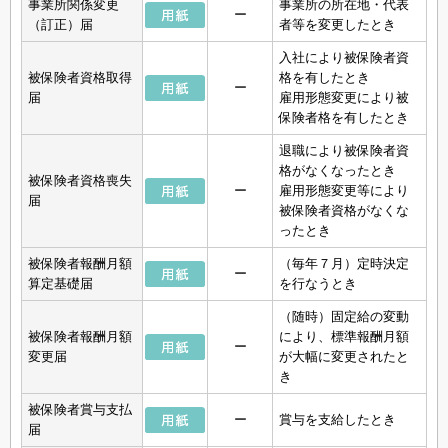
事業所関係変更
事業所の所在地・代表
ー
（訂正）届
者等を変更したとき
入社により被保険者資
被保険者資格取得
格を有したとき
ー
届
雇用形態変更により被
保険者格を有したとき
退職により被保険者資
格がなくなったとき
被保険者資格喪失
ー
雇用形態変更等により
届
被保険者資格がなくな
ったとき
被保険者報酬月額
（毎年７月）定時決定
ー
算定基礎届
を行なうとき
（随時）固定給の変動
被保険者報酬月額
により、標準報酬月額
ー
変更届
が大幅に変更されたと
き
被保険者賞与支払
ー
賞与を支給したとき
届