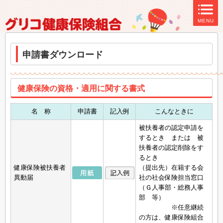
ページ内を移動するためのリンクです。
MENU
サイト内の主なカテゴリメニューへ移動します
このページの本文へ移動します
申請書ダウンロード
健康保険の資格・適用に関する書式
名 称
申請書
記入例
こんなときに
被扶養者の認定申請を
するとき または 被
扶養者の認定削除をす
るとき
健康保険被扶養者
（提出先）在籍する会
異動届
社の社会保険担当窓口
（Ｇ人事部・総務人事
部 等）
※任意継続
の方は、健康保険組合