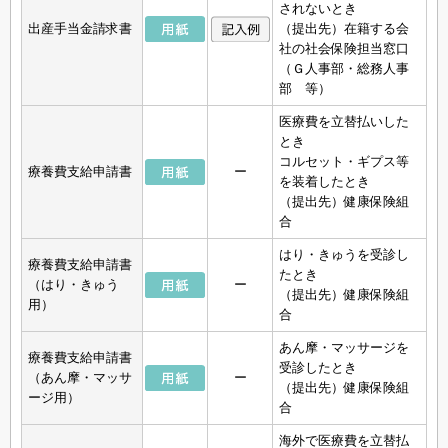
されないとき
出産手当金請求書
（提出先）在籍する会
社の社会保険担当窓口
（Ｇ人事部・総務人事
部 等）
医療費を立替払いした
とき
コルセット・ギプス等
療養費支給申請書
ー
を装着したとき
（提出先）健康保険組
合
はり・きゅうを受診し
療養費支給申請書
たとき
（はり・きゅう
ー
（提出先）健康保険組
用）
合
あん摩・マッサージを
療養費支給申請書
受診したとき
（あん摩・マッサ
ー
（提出先）健康保険組
ージ用）
合
海外で医療費を立替払