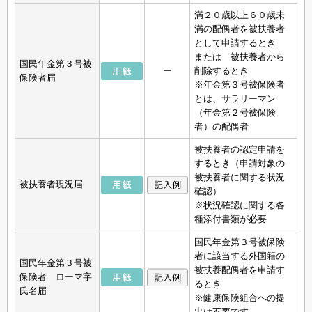
満２０歳以上６０歳未
満の配偶者を被扶養者
として申請するとき
または 被扶養者から
国民年金第３号被
ー
削除するとき
保険者届
※年金第３号被保険者
とは、サラリーマン
（年金第２号被保険
者）の配偶者
被扶養者の認定申請を
するとき（申請対象の
被扶養者に関する状況
被扶養者現況届
確認）
※状況確認に関する各
種添付書類が必要
国民年金第３号被保険
者に該当する外国籍の
国民年金第３号被
被扶養配偶者を申請す
保険者 ローマ字
るとき
氏名届
※健康保険組合への提
出は不要です。