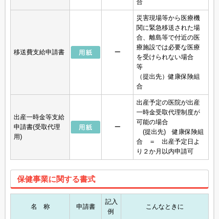
合
災害現場等から医療機
関に緊急移送された場
合、離島等で付近の医
療施設では必要な医療
移送費支給申請書
ー
を受けられない場合
等
（提出先）健康保険組
合
出産予定の医院が出産
一時金受取代理制度が
出産一時金等支給
可能の場合
申請書(受取代理
ー
(提出先) 健康保険組
用)
合 ＝ 出産予定日よ
り２か月以内申請可
保健事業に関する書式
記入
名 称
申請書
こんなときに
例