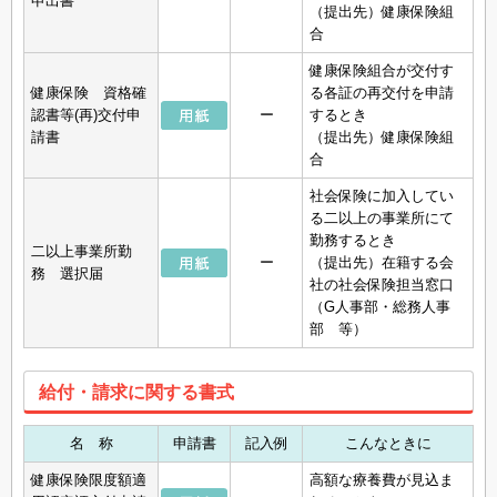
申出書
（提出先）健康保険組
合
健康保険組合が交付す
健康保険 資格確
る各証の再交付を申請
認書等(再)交付申
ー
するとき
請書
（提出先）健康保険組
合
社会保険に加入してい
る二以上の事業所にて
勤務するとき
二以上事業所勤
ー
（提出先）在籍する会
務 選択届
社の社会保険担当窓口
（G人事部・総務人事
部 等）
給付・請求に関する書式
名 称
申請書
記入例
こんなときに
健康保険限度額適
高額な療養費が見込ま