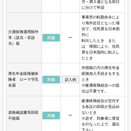
月～満２歳となる前日
に分けて申請
事業所の転勤命令によ
り海外赴任となった場
合で、住民票を日本国
介護保険適用除外
外に
等（該当・非該
ー
転出したとき また
当）届
は 帰国により、住民
票を日本国内に転入し
たとき
外国籍の方の厚生年金
厚生年金保険被保
保険加入手続きをする
険者 ローマ字氏
とき
名届
※健康保険組合への提
出は不要です。
健康保険組合が交付す
る各証の回収が見込め
資格確認書等回収
ないとき
ー
不能届
※必ず、対象者に督促
を行なった上で、届出
下さい。