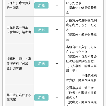
（海外）療養費支
いしたとき
ー
給申請書
（提出先）健康保険組
合
分娩費用の直接支払制
度を利用しなかったと
出産育児一時金
ー
き
（付加金）請求書
（提出先）健康保険組
合
当組合に加入する方が
亡くなったとき
（提出先）在籍する会
埋葬料（費）・家
社の社会保険担当窓口
族埋葬料（付加
ー
（Ｇ人事部・総務人事
金）請求書
部 等）
※任意継続
の方は、健康保険組合
交通事故等 第三者
（他者）が関連する負
第三者行為による
ー
傷のとき
傷病届
（提出先）健康保険組