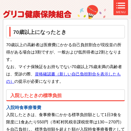
ページ内を移動するためのリンクです。
MENU
サイト内の主なカテゴリメニューへ移動します
このページの本文へ移動します
70歳以上になったとき
70歳以上の高齢者は医療費にかかる自己負担割合が現役並の所
得がある場合は3割ですが、一般および低所得者は2割となりま
す。
なお、マイナ保険証をお持ちでない70歳以上75歳未満の高齢者
は、受診の際、
資格確認書（新しい自己負担割合を表示したも
の）
の提示が必要になります。
入院したときの標準負担
入院時食事療養費
入院したときは、食事療養にかかる標準負担額として1日3食を
限度に1食あたり550円（市町村民税非課税世帯は130～270円）
を自己負担し、標準負担額を超えた額が入院時食事療養費として