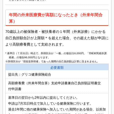
年間の外来医療費が高額になったとき（外来年間合
算）
70歳以上の被保険者・被扶養者の１年間（外来診療）にかかる
自己負担額合計が上限額＊を超えた場合、その超えた額が申請に
より高額療養費として支給されます。
* 基準日（７月31日）時点で、所得区分が「一般」の場合216,000円、「市町村民税非課
税者」の場合96,000円となります。
※所得区分が「現役並所得者」であった期間の自己負担額は計算に含まれません。
必要書類
提出先：グリコ健康保険組合
高額療養費（外来年間合算）支給申請書兼自己負担額証明書交
付申請書
基準日の翌日から2年以内に提出してください。
申請は7月31日時点で加入している健康保険に行います。
過去1年間に他の健康保険へ加入していた期間がある場合、以前加