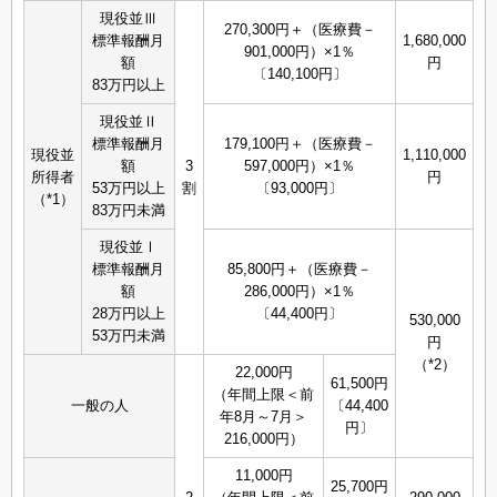
現役並Ⅲ
270,300円＋（医療費－
標準報酬月
1,680,000
901,000円）×1％
額
円
〔140,100円〕
83万円以上
現役並Ⅱ
標準報酬月
179,100円＋（医療費－
現役並
1,110,000
額
3
597,000円）×1％
所得者
円
53万円以上
割
〔93,000円〕
（*1）
83万円未満
現役並Ⅰ
標準報酬月
85,800円＋（医療費－
額
286,000円）×1％
28万円以上
〔44,400円〕
530,000
53万円未満
円
（*2）
22,000円
61,500円
（年間上限＜前
一般の人
〔44,400
年8月～7月＞
円〕
216,000円）
11,000円
25,700円