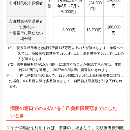
2
（年間上限＜前
290,000
市町村民税非課税者
〔24,600
割
年8月～7月＞
円
円〕
96,000円）
市町村民税非課税者
で所得が
180,000
8,000円
15,700円
一定基準に満たない
円
場合等
（*1）現役並所得者とは課税所得145万円以上の人が該当します。年収ベー
スでは、高齢者複数世帯で520万円以上、単身世帯で383万円以上の
人が該当します。
（*2）標準報酬月額が15万円以下に該当することが確認できた方は、年間
上限41万円を適用し、2027年8月以降に償還払いされます。
※〔 〕内は多数該当の場合で、12ヵ月間に3ヵ月以上高額療養費に該当し
た場合、4ヵ月目以降は多数該当として、自己負担限度額が引き下げられ
ます。
病院の窓口での支払いを自己負担限度額までにした
いとき
マイナ保険証を利用すれば、事前の手続きなく、高額療養費制度