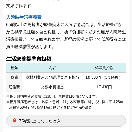
支給されます。
入院時生活療養費
65歳以上の高齢者が療養病床に入院する場合は、生活療養にか
かる標準負担額を自己負担し、標準負担額を超えた額が入院時生
活療養費として支給されます。所得の状況に応じて低所得者には
負担軽減措置があります。
生活療養標準負担額
種類
内容
標準負担額
食費
食材料費および調理コスト相当
1食550円（3食限度）
居住費
光熱水費相当
1日430円
※指定難病患者の食費は330円、居住費は0円になります。
※指定難病患者とは、難病の患者に対する医療等に関する法律（平成26年
法律第50号）第5条第1項に規定する指定難病の患者
75歳以上になったとき